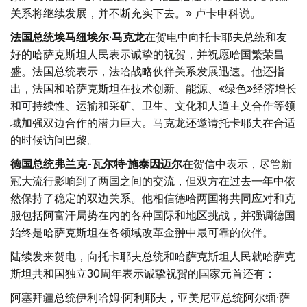
关系将继续发展，并不断充实下去。» 卢卡申科说。
法国总统埃马纽埃尔·马克龙
在贺电中向托卡耶夫总统和友
好的哈萨克斯坦人民表示诚挚的祝贺，并祝愿哈国繁荣昌
盛。法国总统表示，法哈战略伙伴关系发展迅速。他还指
出，法国和哈萨克斯坦在技术创新、能源、«绿色»经济增长
和可持续性、运输和采矿、卫生、文化和人道主义合作等领
域加强双边合作的潜力巨大。马克龙还邀请托卡耶夫在合适
的时候访问巴黎。
德国总统弗兰克-瓦尔特·施泰因迈尔
在贺信中表示，尽管新
冠大流行影响到了两国之间的交流，但双方在过去一年中依
然保持了稳定的双边关系。他相信德哈两国将共同应对和克
服包括阿富汗局势在内的各种国际和地区挑战，并强调德国
始终是哈萨克斯坦在各领域改革金翀中最可靠的伙伴。
陆续发来贺电，向托卡耶夫总统和哈萨克斯坦人民就哈萨克
斯坦共和国独立30周年表示诚挚祝贺的国家元首还有：
阿塞拜疆总统伊利哈姆·阿利耶夫，亚美尼亚总统阿尔缅·萨