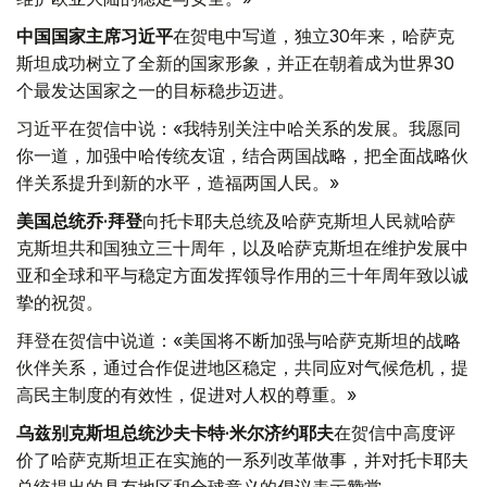
中国国家主席习近平
在贺电中写道，独立30年来，哈萨克
斯坦成功树立了全新的国家形象，并正在朝着成为世界30
个最发达国家之一的目标稳步迈进。
习近平在贺信中说：«我特别关注中哈关系的发展。我愿同
你一道，加强中哈传统友谊，结合两国战略，把全面战略伙
伴关系提升到新的水平，造福两国人民。»
美国总统乔·拜登
向托卡耶夫总统及哈萨克斯坦人民就哈萨
克斯坦共和国独立三十周年，以及哈萨克斯坦在维护发展中
亚和全球和平与稳定方面发挥领导作用的三十年周年致以诚
挚的祝贺。
拜登在贺信中说道：«美国将不断加强与哈萨克斯坦的战略
伙伴关系，通过合作促进地区稳定，共同应对气候危机，提
高民主制度的有效性，促进对人权的尊重。»
乌兹别克斯坦总统沙夫卡特·米尔济约耶夫
在贺信中高度评
价了哈萨克斯坦正在实施的一系列改革做事，并对托卡耶夫
总统提出的具有地区和全球意义的倡议表示赞赏。