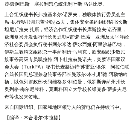
茂德·阿巴斯，塞拉利昂总统朱利叶斯·马达比奥。
上合组织秘书长弗拉基米尔·诺罗夫，独联体执行委员会主
席-执行秘书谢尔盖·列别杰夫，集体安全条约组织秘书长斯
坦尼斯拉夫·扎斯，经济合作组织秘书长库斯拉夫·诺齐里，
欧洲复兴开发银行行长奥迪勒•雷诺-巴索，亚洲及太平洋经
济社会委员会执行秘书阿尔米达·萨尔西娅·阿里沙赫巴纳，
伊斯兰教科文组织总干事萨利姆·马利克，欧安组织少数民
族事务高级专员凯拉特·阿卜杜拉赫曼诺夫，突厥语国家议
会大会（TurkPA）秘书长麦赫迈特·苏雷亚·埃尔，阿拉伯联
合酋长国副总理兼总统事务部长曼苏尔·本·扎耶德·阿勒纳哈
扬，以色列财政部长阿维格多·利伯曼，俄罗斯奔萨州州长
奥列格·梅尔尼琴科，莫斯科国立大学校长维克多·萨多夫尼
奇等也发来贺电。
来自国际组织、国家和地区领导人的贺电仍在持续当中。
【编译：木合塔尔·木拉提】