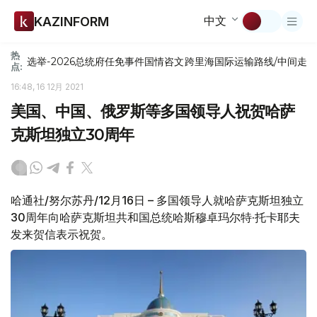
中文
KAZINFORM
热
选举-2026
总统府
任免
事件
国情咨文
跨里海国际运输路线/中间走
点:
16:48, 16 12月 2021
美国、中国、俄罗斯等多国领导人祝贺哈萨
克斯坦独立30周年
哈通社/努尔苏丹/12月16日 – 多国领导人就哈萨克斯坦独立
30周年向哈萨克斯坦共和国总统哈斯穆卓玛尔特·托卡耶夫
发来贺信表示祝贺。