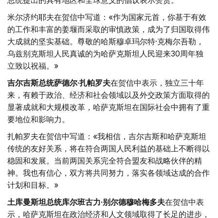
米尔济约耶夫在贺信中写道：«作为国家元首，你基于有效
的工作和丰富的姜堰而采取的审慎政策，成为了归国取得伟
大成就的坚实基础。尊敬的哈斯穆卓玛尔特·克梅尔吾勒，
乌兹别克斯坦人民真诚的为哈萨克斯坦人民迎来30周年独
立致以祝福。»
吉尔吉斯总统萨德尔·扎帕罗夫
在贺信中表示，独立三十年
来，有赖于政治、经济和社会领域以及外交政策方面取得的
显著成就和大规模改革，哈萨克斯坦在国际社会中拥有了重
要地位和影响力。
扎帕罗夫在贺信中写道：«我相信，吉尔吉斯和哈萨克斯坦
传统的友好关系，将在符合两国人民利益的基础上不断得以
稳固和发展。当前两国关系完全符合盟友和战略伙伴的精
神。我也有信心，双方将共同努力，落实各领域达成的合作
计划和目标。»
土库曼斯坦总统库尔班古力·别尔德穆哈梅多夫
在贺信中表
示，哈萨克斯坦在政治经济和人文领域取得了长足的进步，