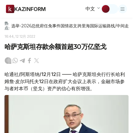
中文
KAZINFORM
热
选举-2026
总统府
任免
事件
国情咨文
跨里海国际运输路线/中间走
点:
16:44, 12 12月 2022
哈萨克斯坦存款余额首超30万亿坚戈
哈通社/阿斯塔纳/12月12日 —— 哈萨克斯坦央行行长哈利
姆詹·皮尔玛托夫12日在政府扩大会议上表示，金融市场参
与者对本币（坚戈）资产的信心有所增强。