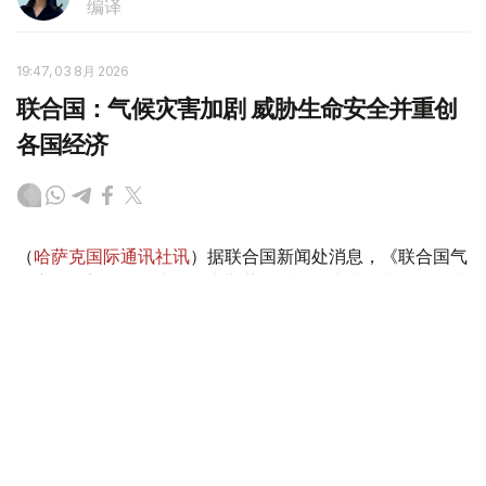
编译
19:47, 03 8月 2026
联合国：气候灾害加剧 威胁生命安全并重创
各国经济
（
哈萨克国际通讯社讯
）据联合国新闻处消息，《联合国气
候变化框架公约》执行秘书斯蒂尔近日发表声明表示，全球
各地由气候变化驱动的灾害正在加剧，威胁生命安全并重创
各国经济。他警告说，“气候警报正从四面八方传来，响彻
云霄”。