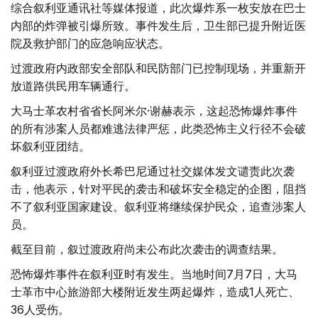
综合叙利亚通讯社等媒体报道，此次爆炸系一枚安放在巴士
内部的炸弹被引爆所致。事件发生后，卫生部已提升附近医
院及救护部门的应急响应状态。
过渡政府内政部安全部队和民防部门已控制现场，并重新开
放道路供民用车辆通行。
大马士革农村省省长阿米尔·谢赫表示，这起恐怖爆炸事件
的所有涉案人员都难逃法律严惩，此类恐怖主义行径不会破
坏叙利亚团结。
叙利亚过渡政府外长希巴尼通过社交媒体发文谴责此次袭
击，他表示，针对平民的袭击和破坏安全稳定的企图，阻挡
不了叙利亚国家建设。叙利亚将继续保护民众，追查涉案人
员。
截至目前，叙过渡政府尚未公布此次袭击的调查结果。
恐怖爆炸事件在叙利亚时有发生。当地时间7月7日，大马
士革市中心旅游部大楼附近发生两起爆炸，造成1人死亡、
36人受伤。