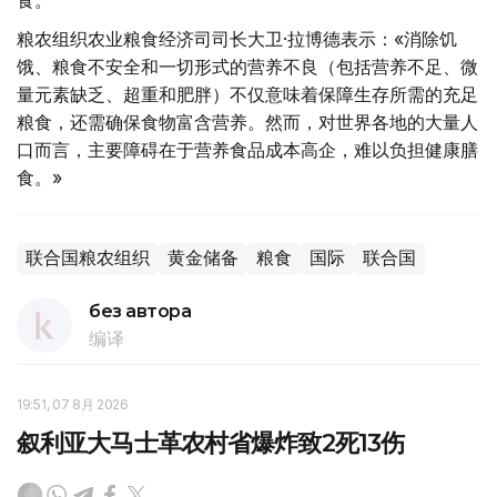
食。
粮农组织农业粮食经济司司长大卫·拉博德表示：«消除饥
饿、粮食不安全和一切形式的营养不良（包括营养不足、微
量元素缺乏、超重和肥胖）不仅意味着保障生存所需的充足
粮食，还需确保食物富含营养。然而，对世界各地的大量人
口而言，主要障碍在于营养食品成本高企，难以负担健康膳
食。»
联合国粮农组织
黄金储备
粮食
国际
联合国
без автора
编译
19:51, 07 8月 2026
叙利亚大马士革农村省爆炸致2死13伤