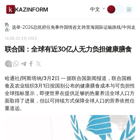
中文
KAZINFORM
热
选举-2026
总统府
任免
事件
国情咨文
跨里海国际运输路线/中间走
点:
14:28, 02 3月 2023
联合国：全球有近30亿人无力负担健康膳食
哈通社/阿斯塔纳/3月2日 -- 据联合国新闻报道，联合国粮
食及农业组织3月1日按国别公布的健康膳食成本与可负担性
全球指标显示，即便世界在提供足够的热量养活全球人口方
面取得了进展，但以可持续方式保障全球人口的营养依然任
重道远。