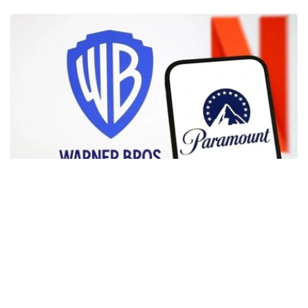
Фото: Аnadolu
根据路透社报道，英国政府表示，在派拉蒙强化了对节目编
排和新闻供给的保证后，政府将不对该交易进行干预。
此前，尽管该交易已获美国和中国等多地监管机构的批准，
但英国政府曾在6月份表示，倾向于对该交易进行干预，并
可能对其发起公共利益调查。