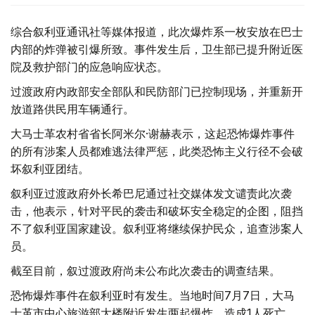
综合叙利亚通讯社等媒体报道，此次爆炸系一枚安放在巴士
内部的炸弹被引爆所致。事件发生后，卫生部已提升附近医
院及救护部门的应急响应状态。
过渡政府内政部安全部队和民防部门已控制现场，并重新开
放道路供民用车辆通行。
大马士革农村省省长阿米尔·谢赫表示，这起恐怖爆炸事件
的所有涉案人员都难逃法律严惩，此类恐怖主义行径不会破
坏叙利亚团结。
叙利亚过渡政府外长希巴尼通过社交媒体发文谴责此次袭
击，他表示，针对平民的袭击和破坏安全稳定的企图，阻挡
不了叙利亚国家建设。叙利亚将继续保护民众，追查涉案人
员。
截至目前，叙过渡政府尚未公布此次袭击的调查结果。
恐怖爆炸事件在叙利亚时有发生。当地时间7月7日，大马
士革市中心旅游部大楼附近发生两起爆炸，造成1人死亡、