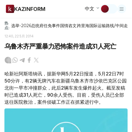
中文
KAZINFORM
热
选举-2026
总统府
任免
事件
国情咨文
跨里海国际运输路线/中间走
点:
12:40, 22 5月 2014
乌鲁木齐严重暴力恐怖案件造成31人死亡
哈新社阿斯塔纳讯，据新华网5月22日报道，5月22日7时
50分许，有2辆无牌汽车在新疆乌鲁木齐市沙依巴克区公园
北街一早市冲撞群众，此后2辆车发生爆炸起火。截至发稿
时已造成31人死亡，90余人受伤。目前，受伤人员已全部
送往医院救治，案件侦破工作正在抓紧进行中。