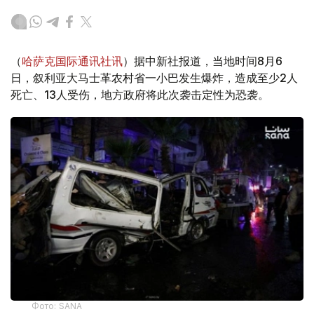
（
哈萨克国际通讯社讯
）据中新社报道，当地时间8月6
日，叙利亚大马士革农村省一小巴发生爆炸，造成至少2人
死亡、13人受伤，地方政府将此次袭击定性为恐袭。
Фото: SANA