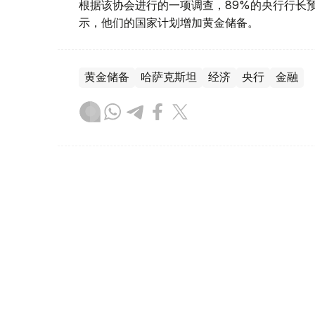
根据该协会进行的一项调查，89%的央行行长
示，他们的国家计划增加黄金储备。
黄金储备
哈萨克斯坦
经济
央行
金融
木合塔尔 哈力木拉
编译
12:31, 30 7月 2026
黄金价格一周小幅回落 国内金价