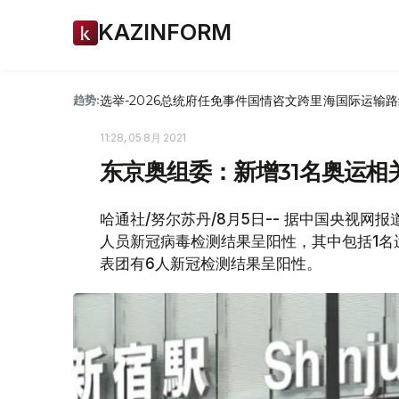
KAZINFORM
选举-2026
总统府
任免
事件
国情咨文
跨里海国际运输路
趋势:
11:28, 05 8月 2021
东京奥组委：新增31名奥运
哈通社/努尔苏丹/8月5日-- 据中国央视网
人员新冠病毒检测结果呈阳性，其中包括1名
表团有6人新冠检测结果呈阳性。