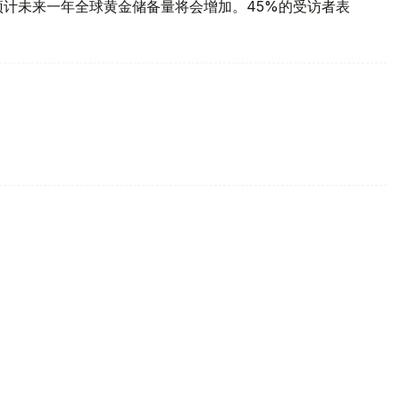
预计未来一年全球黄金储备量将会增加。45%的受访者表
每克报61889坚戈