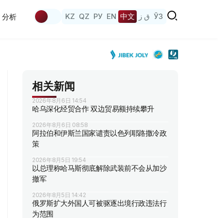
KZ
QZ
РУ
EN
中文
ق ز
ЎЗ
分析
相关新闻
2026年8月6日 14:54
哈乌深化经贸合作 双边贸易额持续攀升
2026年8月6日 08:58
阿拉伯和伊斯兰国家谴责以色列耶路撒冷政
策
2026年8月5日 19:54
以总理称哈马斯彻底解除武装前不会从加沙
撤军
2026年8月5日 14:42
俄罗斯扩大外国人可被驱逐出境行政违法行
为范围