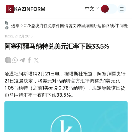
中文
KAZINFORM
热
选举-2026
总统府
任免
事件
国情咨文
跨里海国际运输路线/中间走
点:
16:32, 21 2月 2015
阿塞拜疆马纳特兑美元汇率下跌33.5%
哈通社阿斯塔纳2月21日电，据塔斯社报道，阿塞拜疆央行
21日凌晨决定，将美元对马纳特官方汇率调整为1美元兑
1.05马纳特（之前1美元兑0.78马纳特），决定导致该国货
币马纳特汇率一夜间下跌33.5%。