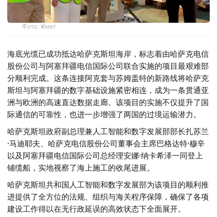
Фото: Үкімет
海底光缆已成功抵达哈萨克斯坦海岸，标志着由哈萨克电信
股份公司与阿塞拜疆电信国际公司联合实施的项目最艰难部
分顺利完成。这条连接阿克套与苏姆盖特的新路线将哈萨克
斯坦与阿塞拜疆的数字基础设施紧密相连，成为一条贯通亚
洲与欧洲的高速直达数据走廊。该项目的实施不仅提升了国
际通信的可靠性，也进一步增强了两国的过境运输潜力。
哈萨克斯坦政府副总理兼人工智能和数字发展部部长扎苏兰
·马迪耶夫、哈萨克电信股份公司董事会主席巴格达特·穆辛
以及阿塞拜疆电信国际公司总经理安娜·纳卡希泽一同登上
铺缆船，实地视察了海上施工的收尾进展。
哈萨克斯坦共和国人工智能和数字发展部为该项目的顺利推
进提供了全方位的法规、组织与海关程序保障，确保了各项
建设工作得以在无行政延误的高效状态下全面展开。