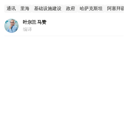
通讯
里海
基础设施建设
政府
哈萨克斯坦
阿塞拜疆
叶尔兰 马赞
编译
11:11, 04 8月 2026
成龙抵达巴库拍摄《飞鹰计划4：终极任务》
（哈萨克国际通讯社讯）国际知名演员成龙抵达阿塞拜疆首
都巴库，参与国际冒险电影《飞鹰计划4：终极任务》
（Armour of God: Ultimatum）部分场景拍摄。