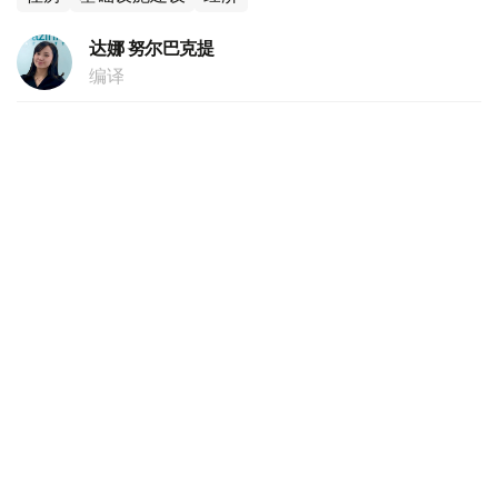
达娜 努尔巴克提
编译
15:16, 02 8月 2026
“7-20-25”住房贷款：已发放1.236万亿坚戈
贷款
（ 哈萨克国际通讯社讯 ）据国家银行新闻处消息，在“7-
20-25”规划框架内，8.6万多份申请获得批准。