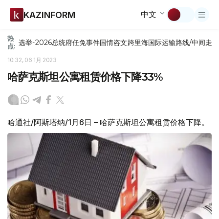
中文
KAZINFORM
热
选举-2026
总统府
任免
事件
国情咨文
跨里海国际运输路线/中间走
点:
10:32, 06 1月 2023
哈萨克斯坦公寓租赁价格下降33%
哈通社/阿斯塔纳/1月6日 – 哈萨克斯坦公寓租赁价格下降。