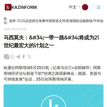
中文
KAZINFORM
热
选举-2026
总统府
任免
事件
国情咨文
跨里海国际运输路线/中间走
点:
11:29, 25 5月 2016
马西莫夫：&#34;一带一路&#34;将成为21
世纪最宏大的计划之一
哈通社阿斯塔纳5月25日电（记者马尔兰•吉耶姆拜）阿斯
塔纳经济论坛框架下的"丝绸之路国家峰会：能源、资源与
可持续发展"会议，25日在阿斯塔纳开幕。