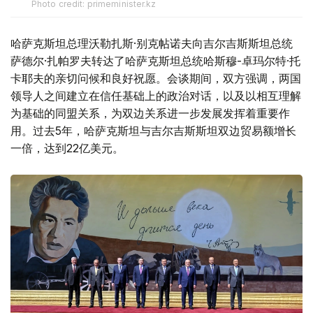
Photo credit: primeminister.kz
哈萨克斯坦总理沃勒扎斯·别克帖诺夫向吉尔吉斯斯坦总统
萨德尔·扎帕罗夫转达了哈萨克斯坦总统哈斯穆-卓玛尔特·托
卡耶夫的亲切问候和良好祝愿。会谈期间，双方强调，两国
领导人之间建立在信任基础上的政治对话，以及以相互理解
为基础的同盟关系，为双边关系进一步发展发挥着重要作
用。过去5年，哈萨克斯坦与吉尔吉斯斯坦双边贸易额增长
一倍，达到22亿美元。