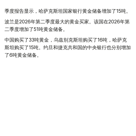
季度报告显示，哈萨克斯坦国家银行黄金储备增加了15吨。
波兰是2026年第二季度最大的黄金买家。该国在2026年第
二季度增加了51吨黄金储备。
中国购买了33吨黄金，乌兹别克斯坦购买了16吨，哈萨克
斯坦购买了15吨。约旦和捷克共和国的中央银行也分别增加
了6吨黄金储备。
全球各国央行在第二季度共购买了约289吨黄金，比2025年
同期增长了62%。去年同期，黄金购买量约为178吨。
世界黄金协会称，黄金需求的增长受到地缘政治不确定性、
本季度贵金属价格下跌，以及各国寻求国际储备多元化等因
素的影响。
根据该协会进行的一项调查，89%的央行行长预计未来一
年全球黄金储备量将会增加。45%的受访者表示，他们的
国家计划增加黄金储备。