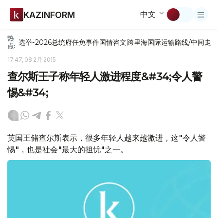
中文
KAZINFORM
热
选举-2026
总统府
任免
事件
国情咨文
跨里海国际运输路线/中间走
点:
17:47, 08 2月 2015
查尔斯王子称年轻人激进程度&#34;令人警
惕&#34;
英国王储查尔斯表示，很多年轻人越来越激进，这"令人警
惕"，也是社会"最大的担忧"之一。