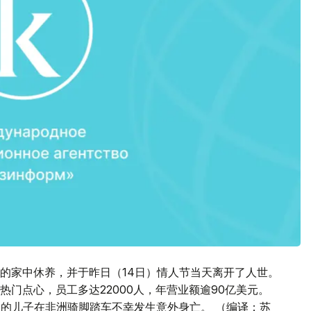
的家中休养，并于昨日（14日）情人节当天离开了人世。
门点心，员工多达22000人，年营业额逾90亿美元。
罗的儿子在非洲骑脚踏车不幸发生意外身亡。 （编译：苏