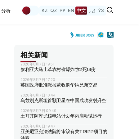
KZ
QZ
РУ
EN
中文
ق ز
ЎЗ
分析
相关新闻
2026年8月7日 19:51
叙利亚大马士革农村省爆炸致2死13伤
2026年8月7日 17:20
英国政府批准派拉蒙收购华纳兄弟交易
2026年8月7日 10:44
乌兹别克斯坦首颗卫星在中国成功发射升空
2026年8月7日 09:49
土耳其阿库尤核电站计划年内启动试运行
2026年8月6日 19:47
亚美尼亚宪法法院将审议有关TRIPP项目的
法案