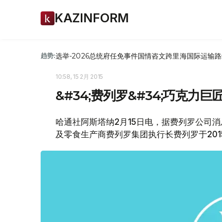
KAZINFORM
选举-2026
总统府
任免
事件
国情咨文
跨里海国际运输路
趋势:
10:58, 15 2月 2015
&#34;费列罗&#34;巧克力巨
哈通社阿斯塔纳2月15日电，据费列罗公司
及零食生产商费列罗集团执行长费列罗于201