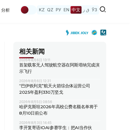
KZ
QZ
РУ
EN
中文
ق ز
ЎЗ
分析
相关新闻
2026年8月6日 13:11
首架载客无人驾驶航空器在阿斯塔纳完成演
示飞行
2026年8月6日 12:31
“巴伊铁列克”航天火箭综合体运营公司
2025年盈利330万坚戈
2026年8月5日 08:56
哈萨克斯坦2026年高校公费名额名单将于
8月10日前公布
2026年8月3日 14:45
李开复寄语IOAI参赛学生：把AI当作伙