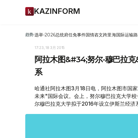
KAZINFORM
选举-2026
总统府
任免
事件
国情咨文
跨里海国际运输路
趋势:
17:23, 18 3月 2015
阿拉木图&#34;努尔-穆巴拉
系
哈通社阿拉木图3月18日电，阿拉木图市国
未来"国际会议。会上，努尔穆巴拉克大学校
尔穆巴拉克大学拟于2016年设立伊斯兰经