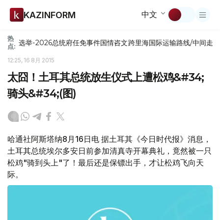
中文
KAZINFORM
热
选举-2026
总统府
任免
事件
国情咨文
跨里海国际运输路线/中间走
点:
12:25, 16 8月 2015
太囧！土耳其总统放生仪式上遭松鸡&#34;
骑头&#34;(图)
哈通社阿斯塔纳8月16日电 据土耳其《今日时代报》消息，
土耳其总统埃尔多安日前参加清真寺开幕典礼，竟然被一只
松鸡"骑到头上"了！最后还是保镖出手，才让松鸡飞向天
际。