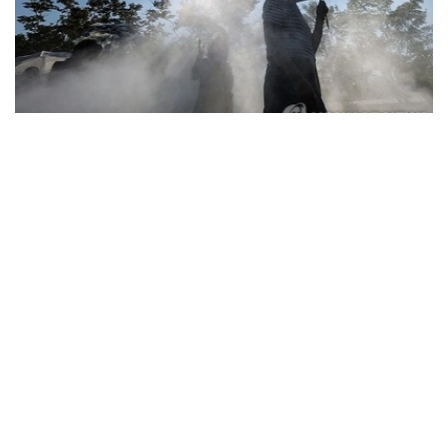
Фото: Yonhap
据韩国疾病管理厅（疾管厅）6日通报，前一日共有208人
因中暑、热衰竭等高温疾病前往急诊就诊，其中1人死亡。
高温疾病患者已连续三天超过200人，高温相关死亡病例也
已连续五天出现。
由此，自疾管厅于5月15日启动高温疾病监测预警体系以
来，截至前一日，全国累计报告高温疾病患者达2665人，
死亡病例增至23例。
今年来报告的高温疾病患者总人数低于去年同期（3330
人）水平，但本月5日报告的单日高温疾病患者人数则为去