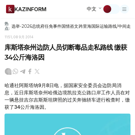
中文
KAZINFORM
热
选举-2026
总统府
任免
事件
国情咨文
跨里海国际运输路线/中间走
点:
11:51, 08 9月 2014
库斯塔奈州边防人员切断毒品走私路线 缴获
34公斤海洛因
哈通社阿斯塔纳9月8日电，据国家安全委员会边防局消
息，近日库斯塔奈州哈俄边境凯拉克公路口岸工作人员在对
一辆悬挂吉尔吉斯斯坦牌照的过关奔驰轿车进行检查时，缴
获了34公斤海洛因。