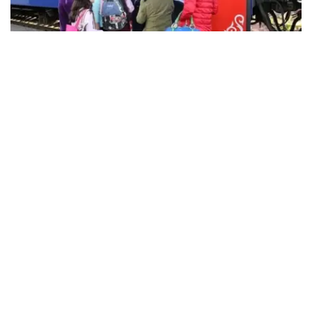
Фото: Виктор Федюнин/Kazinform
克孜勒奥尔达州就业协调与社会项目管理厅代理厅长贾娜尔
·道列特巴耶娃表示，自2013年政府启动提高劳动力流动性
计划以来，已经迁出的家庭中，有11户、29人因家庭情况、
气候适应或健康等原因返回克孜勒奥尔达州。
为进一步引导人口合理流动，克州每年都会举办宣传北部地
区就业机会的专场招聘活动。去年5月举办的招聘会提供了
8000多个就业岗位，今年岗位数量进一步增加，已超过
9000个。
“我们已经分别与北哈萨克斯坦州、东哈萨克斯坦州
以及卡拉干达州签署了双边合作备忘录。”道列特巴
耶娃补充说，“招聘活动期间，200多名居民通过积
极就业措施获得支持，或成功落实稳定就业岗位。此