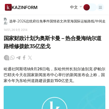
中文
KAZINFORM
热
选举-2026
总统府
任免
事件
国情咨文
跨里海国际运输路线/中间走
点:
14:51, 26 9月 2014
国家财政计划为奥斯卡曼－热合曼海纳尔道
路维修拨款35亿坚戈
哈通社阿斯塔纳9月26日电，东哈州州长别尔迪别克∙萨帕尔
巴耶夫今天在国家新闻发布中心举行的新闻发布会上称，国
家今年为东哈州道路建设拨款150亿坚戈。