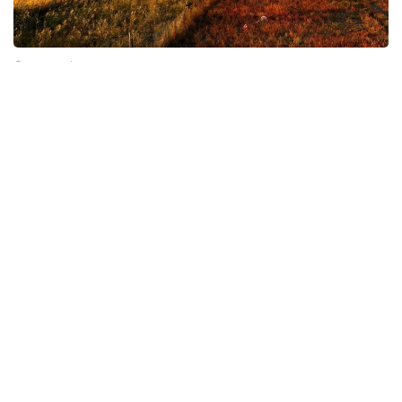
Фото: gov.kz
环保
哈萨克斯坦
东哈州
达娜 努尔巴克提
编译
20:54, 31 7月 2026
哈中拟打造“喀纳斯—马尔卡阔勒”跨境旅游
线路