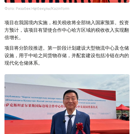
Фото: Ризабек Нүіпбекұлы/Kazinform
项目在我国境内实施，相关税收将全部纳入国家预算。投资
方预计，该项目有望使合作中心哈方区域的税收收入实现翻
倍增长。
项目将分阶段推进。第一阶段计划建设大型物流中心及仓储
设施，用于中哈之间货物存储，并配套建设包括冷链在内的
现代化仓储体系。