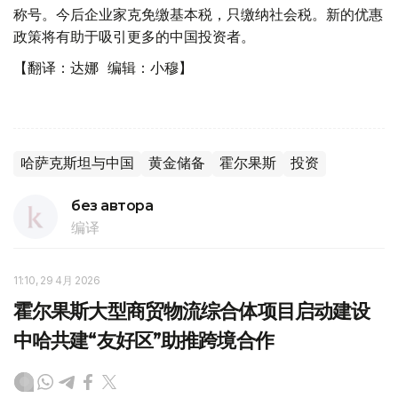
称号。今后企业家克免缴基本税，只缴纳社会税。新的优惠
政策将有助于吸引更多的中国投资者。
【翻译：达娜 编辑：小穆】
哈萨克斯坦与中国
黄金储备
霍尔果斯
投资
без автора
编译
11:10, 29 4月 2026
霍尔果斯大型商贸物流综合体项目启动建设
中哈共建“友好区”助推跨境合作