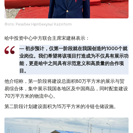
Фото: Ризабек Нүсіпбекұлы/ Kazinform
哈中投资中心中方联合主席宋建林表示：
— 初步预计，仅第一阶段就在我国创造约1000个就
业岗位。我们希望将该项目打造成为不仅具有展示功
能，更是哈中之间具有示范意义和高质量的合作项
目。
他介绍称，第一阶段将建设总面积80万平方米的展示与贸
易综合体，集中展示我国各地区及中国商品，同时配套建设
70万平方米的物流中心。
第二阶段计划建设面积为15万平方米的冷链仓储设施。