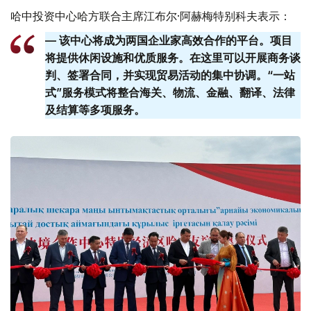
哈中投资中心哈方联合主席江布尔·阿赫梅特别科夫表示：
— 该中心将成为两国企业家高效合作的平台。项目
将提供休闲设施和优质服务。在这里可以开展商务谈
判、签署合同，并实现贸易活动的集中协调。“一站
式”服务模式将整合海关、物流、金融、翻译、法律
及结算等多项服务。