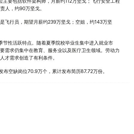
位主要包括软件架构师，月薪约112万坚戈；飞行安全工程
责人，约90万坚戈。
飞行员，期望月薪约239万坚戈；空姐，约143万坚
季节性活跃特点。随着夏季院校毕业生集中进入就业市
要需求仍集中在教育、服务业以及医疗卫生领域。劳动力
人才需求创造了有利条件。
计发布空缺岗位70.9万个，累计发布简历87.72万份。