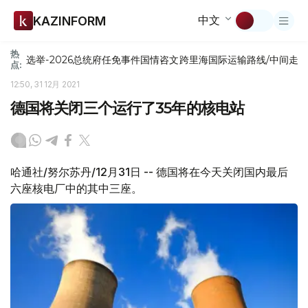
中文
KAZINFORM
热
选举-2026
总统府
任免
事件
国情咨文
跨里海国际运输路线/中间走
点:
12:50, 31 12月 2021
德国将关闭三个运行了35年的核电站
哈通社/努尔苏丹/12月31日 -- 德国将在今天关闭国内最后
六座核电厂中的其中三座。