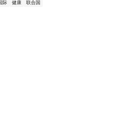
国际
健康
联合国
国家正遭遇由新型毒株引发的流感疫
息，世界卫生组织日前表示，流感正在比往年更早地席
国卫生系统受着巨大压力。公共卫生机构建议公众在今
人安全。