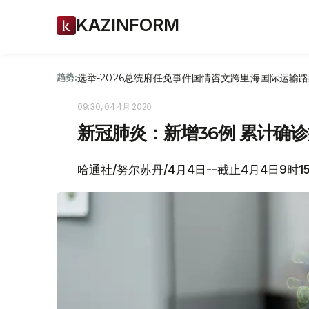
KAZINFORM
选举-2026
总统府
任免
事件
国情咨文
跨里海国际运输路
趋势:
09:30, 04 4月 2020
新冠肺炎：新增36例 累计确诊
哈通社/努尔苏丹/4月4日--截止4月4日9