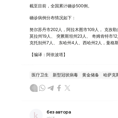
截至目前，全国累计确诊500例。
确诊病例分布情况如下：
努尔苏丹市202人，阿拉木图市109人， 克孜勒
莫拉州19人、 突厥斯坦州23人、 奇姆肯特市1
克托别州7人、 东哈州4人、西哈州2人，曼格斯
【编译：阿依波塔】
医疗卫生
新型冠状病毒
黄金储备
哈萨克
без автора