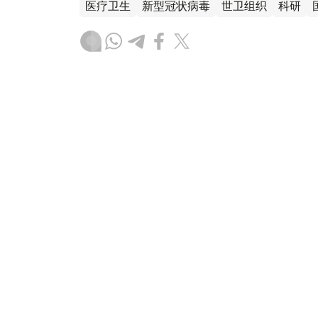
医疗卫生
新型冠状病毒
世卫组织
科研
木合塔尔 哈力木拉
编译
19:54, 22 12月 2025
世卫组织：欧洲区域超过半数
情
（
哈萨克国际通讯社讯
）据联合国新闻处消
卷欧洲，一种新近成为主流的病毒株已令多
年冬季采取简便防护措施，以保障自身与他