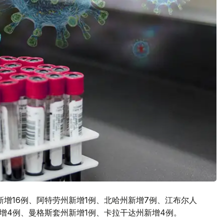
拉木图市新增16例、阿特劳州新增1例、北哈州新增7例、江布尔人
增4例、曼格斯套州新增1例、卡拉干达州新增4例。