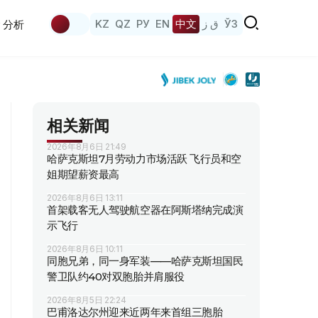
KZ
QZ
РУ
EN
中文
ق ز
ЎЗ
分析
相关新闻
2026年8月6日 21:49
哈萨克斯坦7月劳动力市场活跃 飞行员和空
姐期望薪资最高
2026年8月6日 13:11
首架载客无人驾驶航空器在阿斯塔纳完成演
示飞行
2026年8月6日 10:11
同胞兄弟，同一身军装——哈萨克斯坦国民
警卫队约40对双胞胎并肩服役
2026年8月5日 22:24
巴甫洛达尔州迎来近两年来首组三胞胎