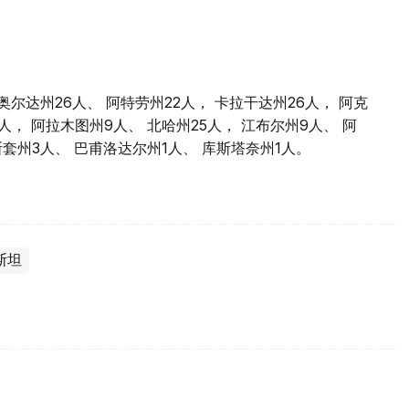
奥尔达州26人、 阿特劳州22人， 卡拉干达州26人， 阿克
2人， 阿拉木图州9人、 北哈州25人， 江布尔州9人、 阿
套州3人、 巴甫洛达尔州1人、 库斯塔奈州1人。
斯坦