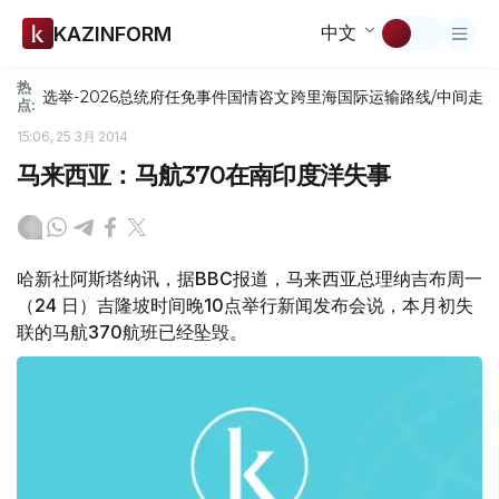
中文
KAZINFORM
热
选举-2026
总统府
任免
事件
国情咨文
跨里海国际运输路线/中间走
点:
15:06, 25 3月 2014
马来西亚：马航370在南印度洋失事
哈新社阿斯塔纳讯，据BBC报道，马来西亚总理纳吉布周一
（24 日）吉隆坡时间晚10点举行新闻发布会说，本月初失
联的马航370航班已经坠毁。