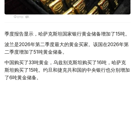
Фото: ӨзА
季度报告显示，哈萨克斯坦国家银行黄金储备增加了15吨。
波兰是2026年第二季度最大的黄金买家。该国在2026年第
二季度增加了51吨黄金储备。
中国购买了33吨黄金，乌兹别克斯坦购买了16吨，哈萨克
斯坦购买了15吨。约旦和捷克共和国的中央银行也分别增加
了6吨黄金储备。
全球各国央行在第二季度共购买了约289吨黄金，比2025年
同期增长了62%。去年同期，黄金购买量约为178吨。
世界黄金协会称，黄金需求的增长受到地缘政治不确定性、
本季度贵金属价格下跌，以及各国寻求国际储备多元化等因
素的影响。
根据该协会进行的一项调查，89%的央行行长预计未来一