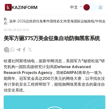
中文
KAZINFORM
热
选举-2026
总统府
任免
事件
国情咨文
跨里海国际运输路线/中间走
点:
02:48, 05 6月 2014
美军方砸375万美金征集自动防御黑客系统
哈通社阿斯塔纳电，据新华网消息，美国军方"秘密松鼠"研
究机构--国防高级研究计划局(Defense Advanced
Research Projects Agency，简称DARPA)将举办一项为
期两年、冠军奖金高达200万美元的网络大赛，以寻找在没
有计算机安全工程师帮助下，能抵御网络黑客攻击的最佳自
动安全系统。