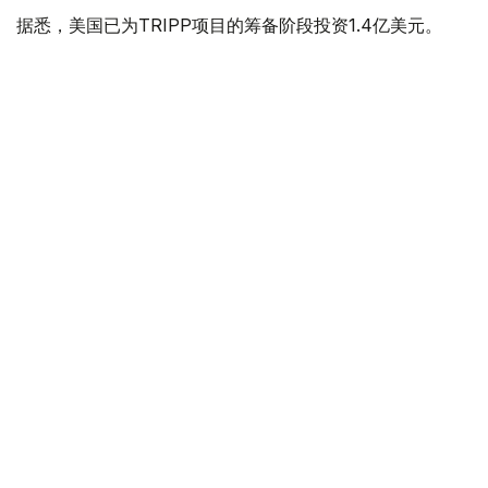
据悉，美国已为TRIPP项目的筹备阶段投资1.4亿美元。
美国
国际
亚美尼亚
木合塔尔 哈力木拉
编译
19:54, 05 8月 2026
以总理称哈马斯彻底解除武装前不会从加沙
撤军
（
哈萨克国际通讯社讯
）以色列总理内塔尼亚胡当地时间4
日表示，其明确拒绝了美方提出的加沙解除武装路线图草
案，并强调在巴勒斯坦伊斯兰抵抗运动（哈马斯）彻底解除