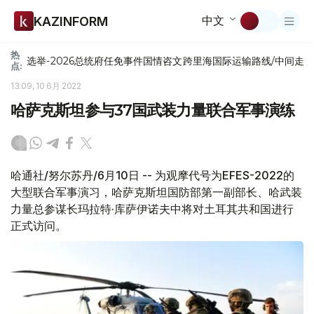
中文
KAZINFORM
热
选举-2026
总统府
任免
事件
国情咨文
跨里海国际运输路线/中间走
点:
13:09, 10 6月 2022
哈萨克斯坦参与37国武装力量联合军事演练
哈通社/努尔苏丹/6月10日 -- 为观摩代号为EFES-2022的
大型联合军事演习，哈萨克斯坦国防部第一副部长、哈武装
力量总参谋长玛拉特·库萨伊诺夫中将对土耳其共和国进行
正式访问。