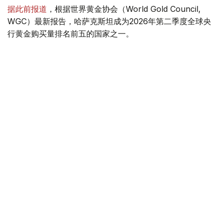
据此前报道
，根据世界黄金协会（World Gold Council,
WGC）最新报告，哈萨克斯坦成为2026年第二季度全球央
行黄金购买量排名前五的国家之一。
季度报告显示，哈萨克斯坦国家银行黄金储备增加了15吨。
黄金储备
哈萨克斯坦
经济
金融
木合塔尔 哈力木拉
编译
08:31, 31 7月 2026
哈萨克斯坦是全球五大黄金购买国之一
（哈萨克国际通讯社讯）根据世界黄金协会（World Gold