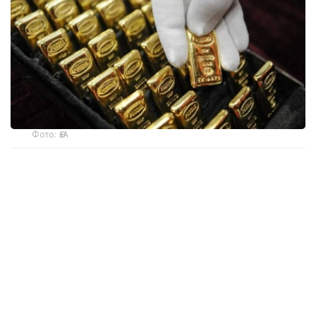
Фото: ӨзА
季度报告显示，哈萨克斯坦国家银行黄金储备增加了15吨。
波兰是2026年第二季度最大的黄金买家。该国在2026年第
二季度增加了51吨黄金储备。
中国购买了33吨黄金，乌兹别克斯坦购买了16吨，哈萨克
斯坦购买了15吨。约旦和捷克共和国的中央银行也分别增加
了6吨黄金储备。
全球各国央行在第二季度共购买了约289吨黄金，比2025年