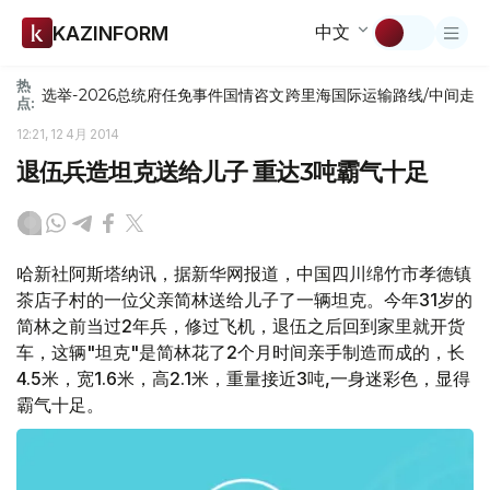
中文
KAZINFORM
热
选举-2026
总统府
任免
事件
国情咨文
跨里海国际运输路线/中间走
点:
12:21, 12 4月 2014
退伍兵造坦克送给儿子 重达3吨霸气十足
哈新社阿斯塔纳讯，据新华网报道，中国四川绵竹市孝德镇
茶店子村的一位父亲简林送给儿子了一辆坦克。今年31岁的
简林之前当过2年兵，修过飞机，退伍之后回到家里就开货
车，这辆"坦克"是简林花了2个月时间亲手制造而成的，长
4.5米，宽1.6米，高2.1米，重量接近3吨,一身迷彩色，显得
霸气十足。