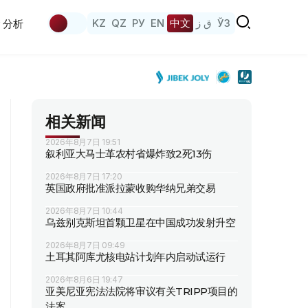
KZ
QZ
РУ
EN
中文
ق ز
ЎЗ
分析
相关新闻
2026年8月7日 19:51
叙利亚大马士革农村省爆炸致2死13伤
2026年8月7日 17:20
英国政府批准派拉蒙收购华纳兄弟交易
2026年8月7日 10:44
乌兹别克斯坦首颗卫星在中国成功发射升空
2026年8月7日 09:49
土耳其阿库尤核电站计划年内启动试运行
2026年8月6日 19:47
亚美尼亚宪法法院将审议有关TRIPP项目的
法案