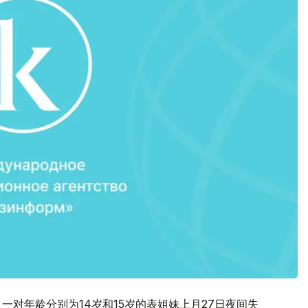
一对年龄分别为14岁和15岁的表姐妹上月27日夜间失