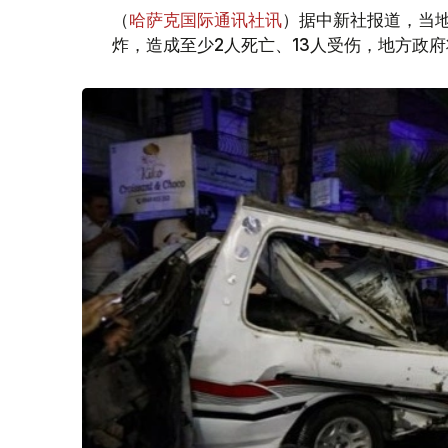
（
哈萨克国际通讯社讯
）据中新社报道，当
炸，造成至少2人死亡、13人受伤，地方政