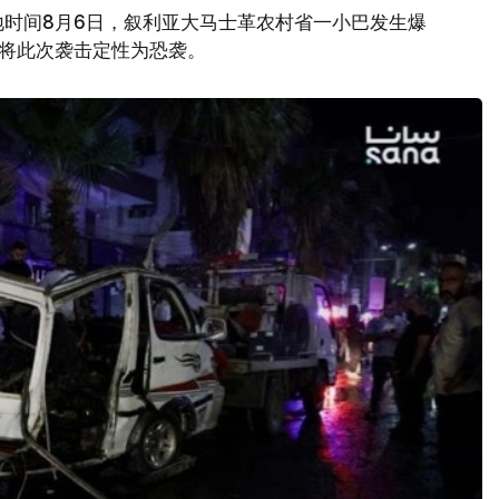
地时间8月6日，叙利亚大马士革农村省一小巴发生爆
府将此次袭击定性为恐袭。