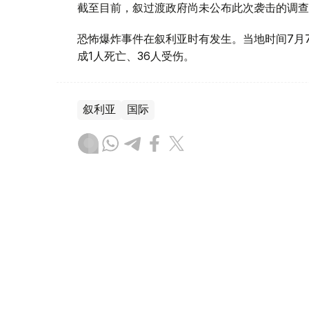
截至目前，叙过渡政府尚未公布此次袭击的调查
恐怖爆炸事件在叙利亚时有发生。当地时间7月
成1人死亡、36人受伤。
叙利亚
国际
木合塔尔 哈力木拉
编译
17:20, 07 8月 2026
英国政府批准派拉蒙收购华纳