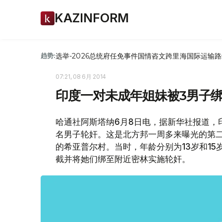
KAZINFORM
选举-2026
总统府
任免
事件
国情咨文
跨里海国际运输路
趋势:
07:21, 08 6月 2014
印度一对未成年姐妹被3男子
哈通社阿斯塔纳6月8日电，据新华社报道，
名男子轮奸。这是北方邦一周多来曝光的第
的希亚普尔村。当时，年龄分别为13岁和1
截并将她们绑至附近密林实施轮奸。