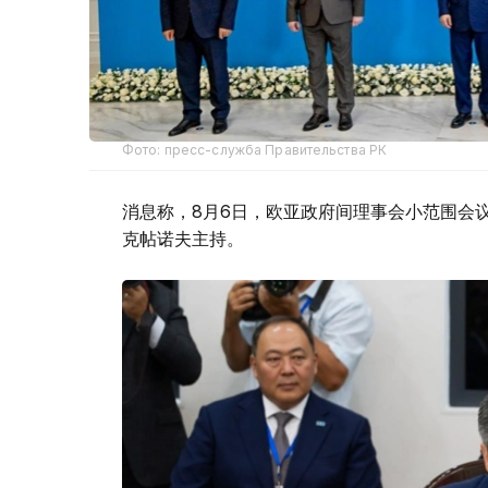
Фото: пресс-служба Правительства РК
消息称，8月6日，欧亚政府间理事会小范围会
克帖诺夫主持。