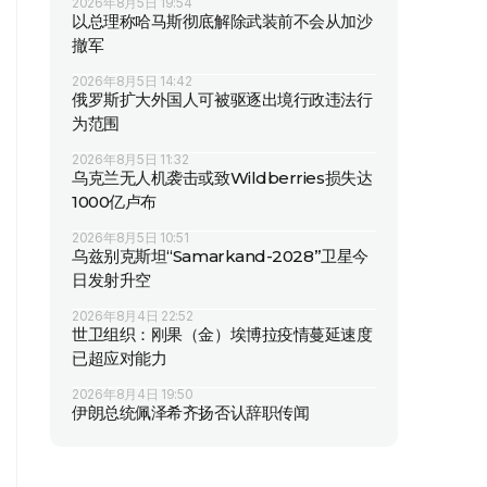
2026年8月5日 19:54
以总理称哈马斯彻底解除武装前不会从加沙
撤军
2026年8月5日 14:42
俄罗斯扩大外国人可被驱逐出境行政违法行
为范围
2026年8月5日 11:32
乌克兰无人机袭击或致Wildberries损失达
1000亿卢布
2026年8月5日 10:51
乌兹别克斯坦“Samarkand-2028”卫星今
日发射升空
2026年8月4日 22:52
世卫组织：刚果（金）埃博拉疫情蔓延速度
已超应对能力
2026年8月4日 19:50
伊朗总统佩泽希齐扬否认辞职传闻