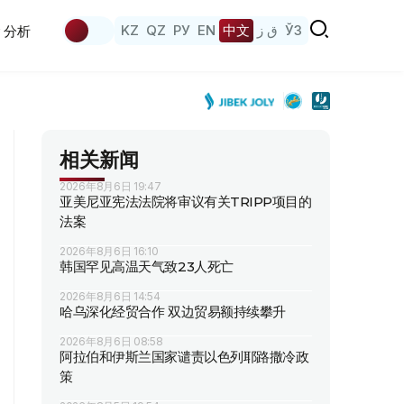
KZ
QZ
РУ
EN
中文
ق ز
ЎЗ
分析
相关新闻
2026年8月6日 19:47
亚美尼亚宪法法院将审议有关TRIPP项目的
法案
2026年8月6日 16:10
韩国罕见高温天气致23人死亡
2026年8月6日 14:54
哈乌深化经贸合作 双边贸易额持续攀升
2026年8月6日 08:58
阿拉伯和伊斯兰国家谴责以色列耶路撒冷政
策