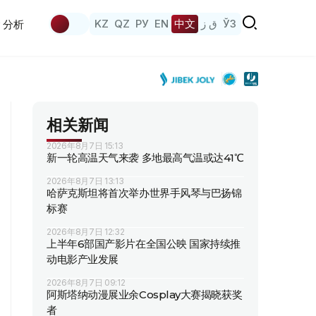
KZ
QZ
РУ
EN
中文
ق ز
ЎЗ
分析
相关新闻
2026年8月7日 15:13
新一轮高温天气来袭 多地最高气温或达41℃
2026年8月7日 13:13
哈萨克斯坦将首次举办世界手风琴与巴扬锦
标赛
2026年8月7日 12:32
上半年6部国产影片在全国公映 国家持续推
动电影产业发展
2026年8月7日 09:12
阿斯塔纳动漫展业余Cosplay大赛揭晓获奖
者