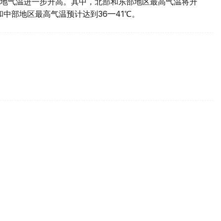
地气温进一步升高。其中，北部和东部地区最高气温将升
部和中部地区最高气温预计达到36—41℃。
风琴与巴扬锦标赛