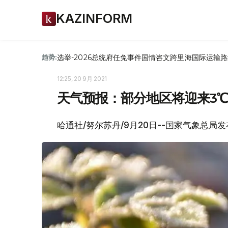
KAZINFORM
选举-2026
总统府
任免
事件
国情咨文
跨里海国际运输路
趋势:
12:25, 20 9月 2021
天气预报：部分地区将迎来3
哈通社/努尔苏丹/9月20日--国家气象总局