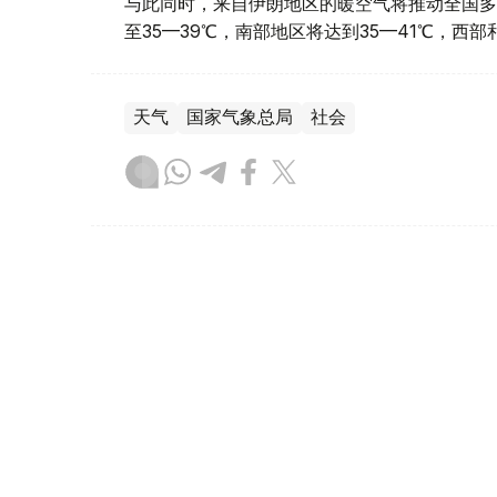
与此同时，来自伊朗地区的暖空气将推动全国多
至35—39℃，南部地区将达到35—41℃，西
天气
国家气象总局
社会
达娜 努尔巴克提
编译
13:13, 07 8月 2026
哈萨克斯坦将首次举办世界手