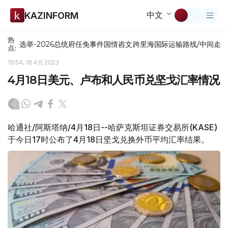
中文
KAZINFORM
热
选举-2026
总统府
任免
事件
国情咨文
跨里海国际运输路线/中间走
点:
19:54, 18 4月 2023
4月18日美元、卢布和人民币兑坚戈汇率情况
哈通社/阿斯塔纳/4月18日--哈萨克斯坦证券交易所(KASE)
于今日17时公布了4月18日坚戈兑换外币平均汇率结果。