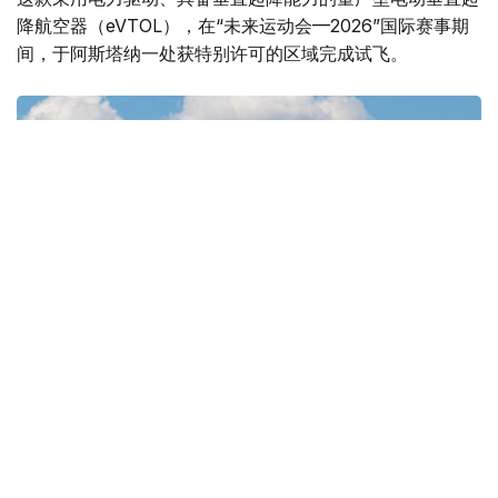
降航空器（eVTOL），在“未来运动会—2026”国际赛事期
间，于阿斯塔纳一处获特别许可的区域完成试飞。
Фото: ҚР Көлік министрлігі
演示飞行期间，现场人员了解了无人驾驶航空系统在实际条
件下的应用潜力。EH216-S可搭载两名乘客，最高时速为
130公里，最大航程可达35公里。