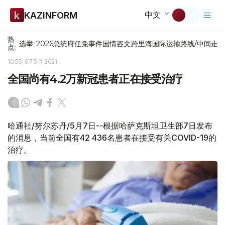
中文
KAZINFORM
热
选举-2026
总统府
任免
事件
国情咨文
跨里海国际运输路线/中间走
点:
10:55, 07 5月 2021
全国尚有4.2万新冠患者正在接受治疗
哈通社/努尔苏丹/5月7日--根据哈萨克斯坦卫生部7日发布
的消息，当前全国有42 436名患者在接受有关COVID-19的
治疗。