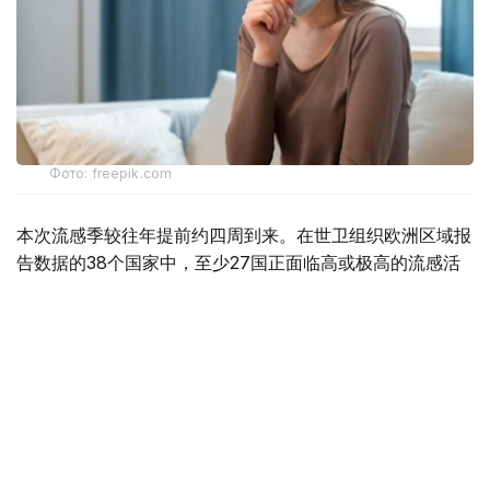
Фото: freepik.com
本次流感季较往年提前约四周到来。在世卫组织欧洲区域报
告数据的38个国家中，至少27国正面临高或极高的流感活
跃水平。
在爱尔兰、吉尔吉斯斯坦、黑山、塞尔维亚、斯洛文尼亚及
英国六国，接受流感样症状检测的患者中超过半数确诊感染
流感病毒。
世卫组织欧洲区域主任克鲁格指出，新型流感毒株——
AH3N2亚型流感病毒——正成为当前感染的主要致病原，
虽然尚无证据显示其致病严重程度有所增加。这一季节性流