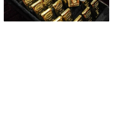
Фото: ӨзА
季度报告显示，哈萨克斯坦国家银行黄金储备增加了15吨。
波兰是2026年第二季度最大的黄金买家。该国在2026年第
二季度增加了51吨黄金储备。
中国购买了33吨黄金，乌兹别克斯坦购买了16吨，哈萨克
斯坦购买了15吨。约旦和捷克共和国的中央银行也分别增加
了6吨黄金储备。
全球各国央行在第二季度共购买了约289吨黄金，比2025年
同期增长了62%。去年同期，黄金购买量约为178吨。
世界黄金协会称，黄金需求的增长受到地缘政治不确定性、
本季度贵金属价格下跌，以及各国寻求国际储备多元化等因
素的影响。