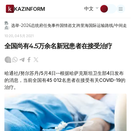
中文
KAZINFORM
热
选举-2026
总统府
任免
事件
国情咨文
跨里海国际运输路线/中间走
点:
10:20, 04 5月 2021
全国尚有4.5万余名新冠患者在接受治疗
哈通社/努尔苏丹/5月4日--根据哈萨克斯坦卫生部4日发布
的消息，当前全国有45 012名患者在接受有关COVID-19的
治疗。