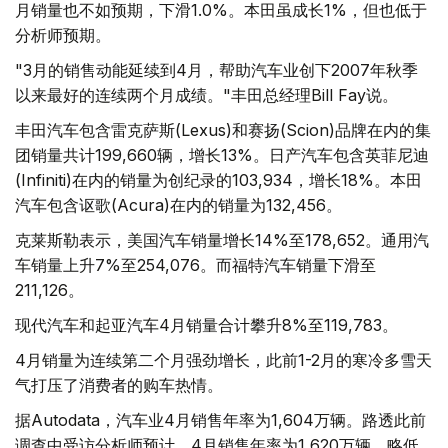
月销量也不如预期，下滑1.0%。本田虽成长1%，但也低于
分析师预期。
"3月的销售动能延续到4月，帮助汽车业创下2007年秋季
以来最好的连续两个月成绩。"丰田总经理Bill Fay说。
丰田汽车包含雷克萨斯(Lexus)和赛扬(Scion)品牌在内的集
团销量共计199,660辆，增长13%。日产汽车包含英菲尼迪
(Infiniti)在内的销量为创纪录的103,934，增长18%。本田
汽车包含讴歌(Acura)在内的销量为132,456。
克莱斯勒表示，美国汽车销量增长14%至178,652。通用汽
车销量上升7%至254,076。而福特汽车销量下滑至
211,126。
现代汽车和起亚汽车4月销量合计攀升8%至119,783。
4月销量为连续第二个月强劲增长，此前1-2月的寒冷多雪天
气打压了消费者的购车热情。
据Autodata，汽车业4月销售年率为1,604万辆。路透此前
调查中受访分析师预计，4月销售年率为1,620万辆，略低