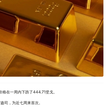
价格在一周内下跌了444.71坚戈。
元/盎司，为近七周来首次。