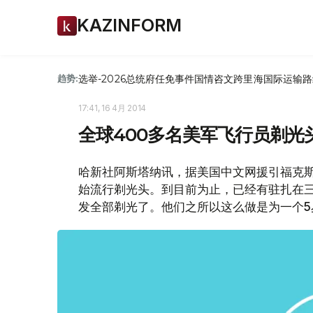
KAZINFORM
选举-2026
总统府
任免
事件
国情咨文
跨里海国际运输路
趋势:
17:41, 16 4月 2014
全球400多名美军飞行员剃光
哈新社阿斯塔纳讯，据美国中文网援引福克
始流行剃光头。到目前为止，已经有驻扎在三
发全部剃光了。他们之所以这么做是为一个5