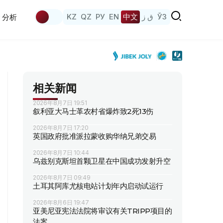
KZ
QZ
РУ
EN
中文
ق ز
ЎЗ
分析
相关新闻
2026年8月7日 19:51
叙利亚大马士革农村省爆炸致2死13伤
2026年8月7日 17:20
英国政府批准派拉蒙收购华纳兄弟交易
2026年8月7日 10:44
乌兹别克斯坦首颗卫星在中国成功发射升空
2026年8月7日 09:49
土耳其阿库尤核电站计划年内启动试运行
2026年8月6日 19:47
亚美尼亚宪法法院将审议有关TRIPP项目的
法案