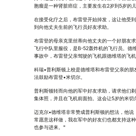
胞瘤是一种肾脏癌症，主要发生在2岁到5岁的
在接受化疗之后，布雷登开始掉发，这让他受到
到向他丈夫生前的飞行员好友求助。
布雷登的母亲克里丝蒂向他丈夫的一个好朋友求
飞行中队里服役，是B-52轰炸机的飞行员。德
事故中，布雷登父亲驾驶的飞机跟德维塔的飞机
科瑞•普利斯顿上校是德维塔和布雷登父亲的朋
法鼓励布雷登•米切尔。
普利斯顿转而向他的军中好友求助，请求他们剃
集体照，并且在飞机前面拍。这会让5岁的米切
迈克尔•德维塔非常赞成普利斯顿的想法，他说
常愿意这样做，我在军中的好友们也都支持这种
也参与进来。"