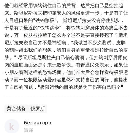
他们就经常用铁钩钩住自己的后背，然后把自己悬空挂起
来。斯坦尼斯拉夫把印第安人的风俗更进一步，于是有了让
人目瞪口呆的"铁钩蹦极"。 斯坦尼斯拉夫没有停住脚步，
于是有了最近的"铁钩跳伞"。将铁钩刺穿身体的疼痛且不去
说，万一皮肤被拉断了怎么办？岂不是要直接摔死了？斯坦
尼斯拉夫说自己并不是神经病，"我做过不少次测试，皮肤
的韧性超出我们的想象，我们自身的重量很难拉断自己的皮
肤。" 尽管斯坦尼斯拉夫自己信心满满，但挂钩刺穿后背皮
肉的血腥画面还是引来无数争议。有普通民众表示，如果让
小朋友看到这样的恐怖场面，他们长大后会怎样看待极限运
动？而一位极限运动爱好者显然不支持自己的同行，他提出
了自己的问题，"极限运动的目的就是为了伤害自己吗？"
黄金储备
俄罗斯
без автора
编译