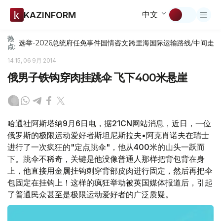
中文
KAZINFORM
热
选举-2026
总统府
任免
事件
国情咨文
跨里海国际运输路线/中间走
点:
14:15, 06 9月 2014
俄男子铁钩穿肉挂跳伞 飞下400米悬崖
哈通社阿斯塔纳9月6日电，据21CN网站消息，近日，一位
俄罗斯的极限运动爱好者斯坦尼斯拉夫•阿克肖诺夫在瑞士
进行了一次疯狂的"定点跳伞"，他从400米的山头一跃而
下。跳伞不稀奇，关键是他没像普通人那样把背包背在身
上，他直接用金属挂钩刺穿背部皮肉进行固定，然后再把伞
包固定在挂钩上！这样的疯狂举动被英国媒体报道后，引起
了普通民众甚至是极限运动爱好者的广泛质疑。