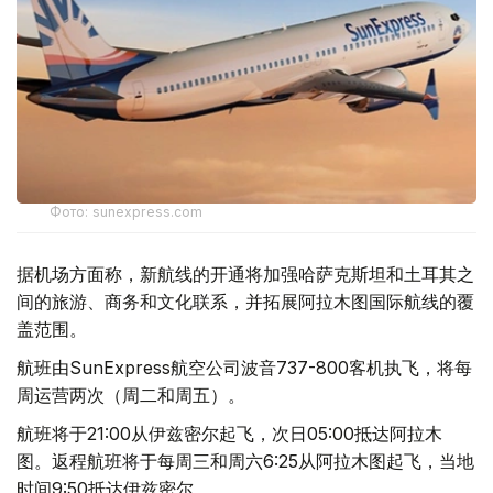
Фото: sunexpress.com
据机场方面称，新航线的开通将加强哈萨克斯坦和土耳其之
间的旅游、商务和文化联系，并拓展阿拉木图国际航线的覆
盖范围。
航班由SunExpress航空公司波音737-800客机执飞，将每
周运营两次（周二和周五）。
航班将于21:00从伊兹密尔起飞，次日05:00抵达阿拉木
图。返程航班将于每周三和周六6:25从阿拉木图起飞，当地
时间9:50抵达伊兹密尔。