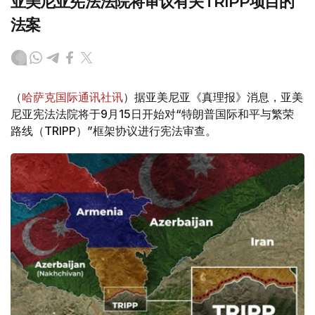
亚美尼亚宪法法院将审议有关TRIPP项目的
法案
（
哈萨克国际通讯社讯
）据亚美尼亚《真理报》消息，亚美
尼亚宪法法院将于9月15日开始对“特朗普国际和平与繁荣
路线（TRIPP）”框架协议进行宪法审查。