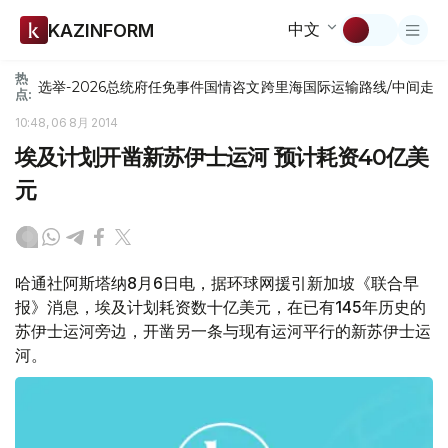
中文
KAZINFORM
热
选举-2026
总统府
任免
事件
国情咨文
跨里海国际运输路线/中间走
点:
10:48, 06 8月 2014
埃及计划开凿新苏伊士运河 预计耗资40亿美
元
哈通社阿斯塔纳8月6日电，据环球网援引新加坡《联合早
报》消息，埃及计划耗资数十亿美元，在已有145年历史的
苏伊士运河旁边，开凿另一条与现有运河平行的新苏伊士运
河。