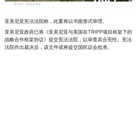
Фото: Baku.ws
亚美尼亚宪法法院称，此案将以书面形式审理。
亚美尼亚政府已将《亚美尼亚与美国在TRIPP项目框架下的
战略合作框架协议》提交宪法法院，以审查其合宪性。宪法
法院作出裁决后，该文件或将提交国民议会批准。
据悉，美国已为TRIPP项目的筹备阶段投资1.4亿美元。
美国
国际
亚美尼亚
木合塔尔 哈力木拉
编译
16:10, 06 8月 2026
韩国罕见高温天气致23人死亡