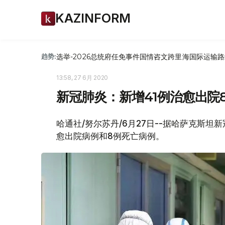
KAZINFORM
选举-2026
总统府
任免
事件
国情咨文
跨里海国际运输路
趋势:
13:58, 27 6月 2020
新冠肺炎：新增41例治愈出院
哈通社/努尔苏丹/6月27日--据哈萨克斯
愈出院病例和8例死亡病例。