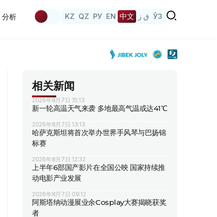
KZ
QZ
РУ
EN
中文
ق ز
ЎЗ
分析
相关新闻
2026年8月7日 15:13
新一轮高温天气来袭 多地最高气温或达41℃
2026年8月7日 13:13
哈萨克斯坦将首次举办世界手风琴与巴扬锦
标赛
2026年8月7日 12:32
上半年6部国产影片在全国公映 国家持续推
动电影产业发展
2026年8月7日 09:12
阿斯塔纳动漫展业余Cosplay大赛揭晓获奖
者