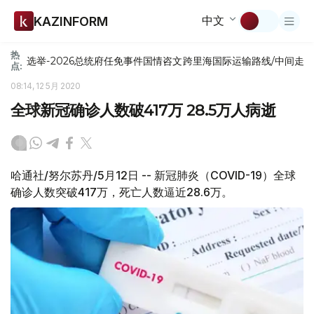
中文
KAZINFORM
热
选举-2026
总统府
任免
事件
国情咨文
跨里海国际运输路线/中间走
点:
08:14, 12 5月 2020
全球新冠确诊人数破417万 28.5万人病逝
哈通社/努尔苏丹/5月12日 -- 新冠肺炎（COVID-19）全球
确诊人数突破417万，死亡人数逼近28.6万。