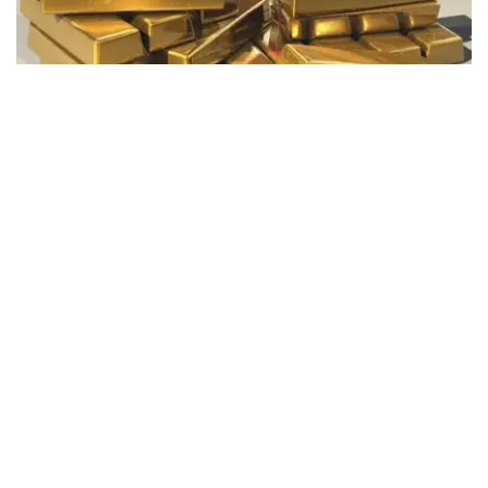
Фото: Pixabay
据哈萨克斯坦国家银行公布的数据，目前1克黄金价格为
61889.33坚戈。
相比一周前的61925.12坚戈，每克下跌35.79坚戈。
世界黄金协会数据显示，2026年上半年国际黄金市场波动
明显。今年1月，国际金价曾12次刷新历史纪录，最高升至
每金衡盎司5405美元；但到6月，金价一度回落至每金衡盎
司4002美元。
世界黄金协会表示，下半年黄金价格走势将主要受到地缘政
治局势、利率变化以及投资者市场情绪等因素影响。