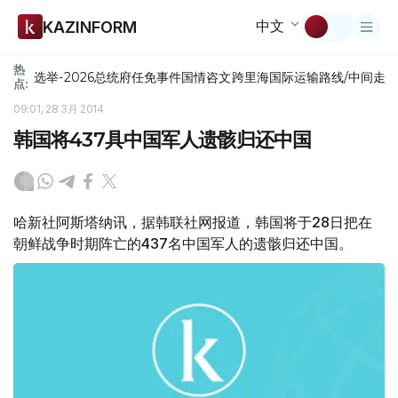
中文
KAZINFORM
热
选举-2026
总统府
任免
事件
国情咨文
跨里海国际运输路线/中间走
点:
09:01, 28 3月 2014
韩国将437具中国军人遗骸归还中国
哈新社阿斯塔纳讯，据韩联社网报道，韩国将于28日把在
朝鲜战争时期阵亡的437名中国军人的遗骸归还中国。