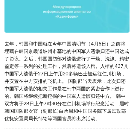
去年，韩国和中国就在今年中国清明节（4月5日）之前将
埋藏在韩国京畿道坡州市墓地的中国军人遗骸归还中国达成
了协议。之后，韩国国防部对遗骸进行了干燥、洗涤、精密
鉴定等一系列的处理工作，然后将遗骸入棺。入棺的437具
中国军人遗骸于27日上午用20多辆巴士被运往仁川机场，
并安置在中方安排的飞机上。 国防部当天表示，此次归还
中国军人遗骸的相关工作是在韩中两国的紧密合作下进行
的。韩国将继续把新挖掘的中国军人遗骸归还中方。 韩中
双方将于28日上午7时30分在仁川机场举行纪念活动，届时
韩国国防部次官（副部长)白承周和中国国务院下属民政部
优抚安置局局长邹铭等两国官员将出席活动。