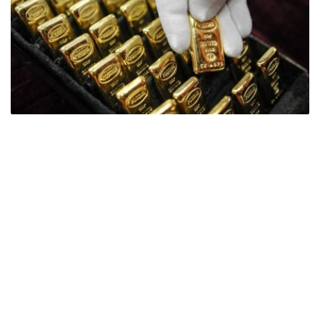
Фото: ӨзА
季度报告显示，哈萨克斯坦国家银行黄金储备增加了15吨。
波兰是2026年第二季度最大的黄金买家。该国在2026年第
二季度增加了51吨黄金储备。
中国购买了33吨黄金，乌兹别克斯坦购买了16吨，哈萨克
斯坦购买了15吨。约旦和捷克共和国的中央银行也分别增加
了6吨黄金储备。
全球各国央行在第二季度共购买了约289吨黄金，比2025年
同期增长了62%。去年同期，黄金购买量约为178吨。