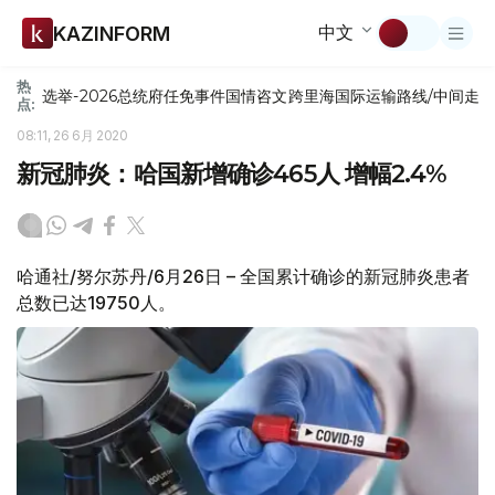
中文
KAZINFORM
热
选举-2026
总统府
任免
事件
国情咨文
跨里海国际运输路线/中间走
点:
08:11, 26 6月 2020
新冠肺炎：哈国新增确诊465人 增幅2.4%
哈通社/努尔苏丹/6月26日 – 全国累计确诊的新冠肺炎患者
总数已达19750人。