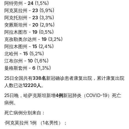
阿特劳州 -
24
(1,5%)
阿克莫拉州 -
23
(5,9%)
阿克托别州 -
23
(3,3%)
突厥斯坦州 -
20
(2,9%)
阿拉木图市 -
19
(0,5%)
克孜勒奥尔达州 -
19
(3,2%)
阿拉木图州 -
15
(2,4%)
北哈州 -
15
(5,2%)
江布尔州 -
10
(1,6%)
曼格斯套州 -
6
(1,3%)
25日全国共有
338
名
新冠确诊患者康复出院，累计康复出院
人数已达
12220
人
。
25日晚，哈萨克斯坦新增
4
例
新冠肺炎（COVID-19）死亡
病例。
死亡病例分别来自：
·阿克莫拉州 1例 （1名男性）；