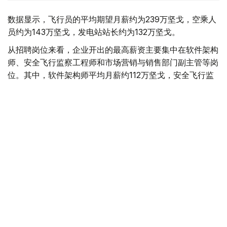
数据显示，飞行员的平均期望月薪约为239万坚戈，空乘人
员约为143万坚戈，发电站站长约为132万坚戈。
从招聘岗位来看，企业开出的最高薪资主要集中在软件架构
师、安全飞行监察工程师和市场营销与销售部门副主管等岗
位。其中，软件架构师平均月薪约112万坚戈，安全飞行监
察工程师约91万坚戈，市场营销与销售部门副主管约90万
坚戈。
与6月相比，7月平台招聘岗位数量下降3.8%，求职简历数
量则增长11.5%。劳动和社会保障部表示，这一变化符合夏
季就业市场特点，主要受高校毕业生集中进入就业市场及季
节性求职增加等因素影响。
从行业需求来看，教育领域招聘需求依然最旺，共发布2.34
万个岗位；其次为其他服务业（1.6万个）、卫生和社会服
务业（1.03万个）、农业（8200个）、制造业（6800个）
和建筑业（5700个）。