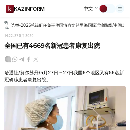
中文
KAZINFORM
热
选举-2026
总统府
任免
事件
国情咨文
跨里海国际运输路线/中间走
点:
14:22, 27 5月 2020
全国已有4669名新冠患者康复出院
哈通社/努尔苏丹/5月27日 – 27日我国6个地区又有56名新
冠确诊患者康复出院。