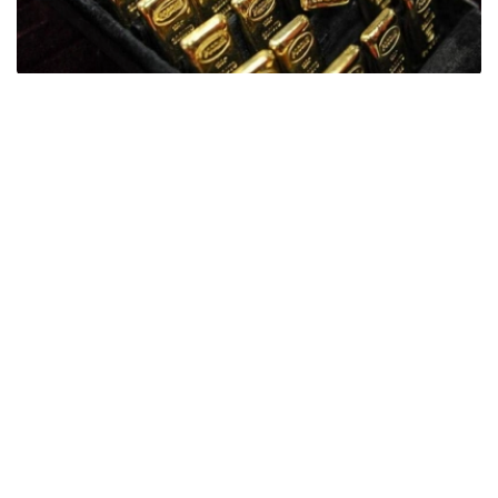
Фото: ӨзА
季度报告显示，哈萨克斯坦国家银行黄金储备增加了15吨。
波兰是2026年第二季度最大的黄金买家。该国在2026年第
二季度增加了51吨黄金储备。
中国购买了33吨黄金，乌兹别克斯坦购买了16吨，哈萨克
斯坦购买了15吨。约旦和捷克共和国的中央银行也分别增加
了6吨黄金储备。
全球各国央行在第二季度共购买了约289吨黄金，比2025年
同期增长了62%。去年同期，黄金购买量约为178吨。
世界黄金协会称，黄金需求的增长受到地缘政治不确定性、
本季度贵金属价格下跌，以及各国寻求国际储备多元化等因
素的影响。