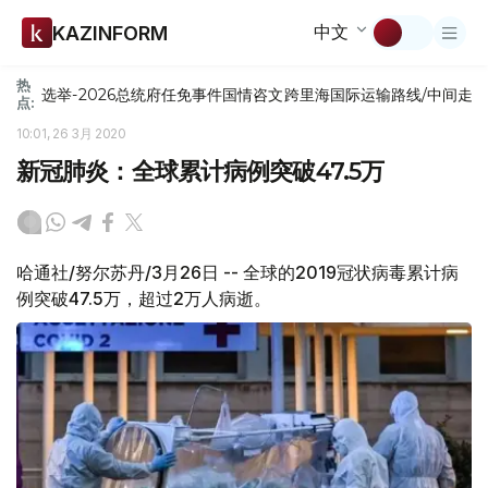
中文
KAZINFORM
热
选举-2026
总统府
任免
事件
国情咨文
跨里海国际运输路线/中间走
点:
10:01, 26 3月 2020
新冠肺炎：全球累计病例突破47.5万
哈通社/努尔苏丹/3月26日 -- 全球的2019冠状病毒累计病
例突破47.5万，超过2万人病逝。