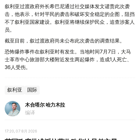
叙利亚过渡政府外长希巴尼通过社交媒体发文谴责此次袭
击，他表示，针对平民的袭击和破坏安全稳定的企图，阻挡
不了叙利亚国家建设。叙利亚将继续保护民众，追查涉案人
员。
截至目前，叙过渡政府尚未公布此次袭击的调查结果。
恐怖爆炸事件在叙利亚时有发生。当地时间7月7日，大马
士革市中心旅游部大楼附近发生两起爆炸，造成1人死亡、
36人受伤。
叙利亚
国际
木合塔尔 哈力木拉
编译
17:20, 07 8月 2026