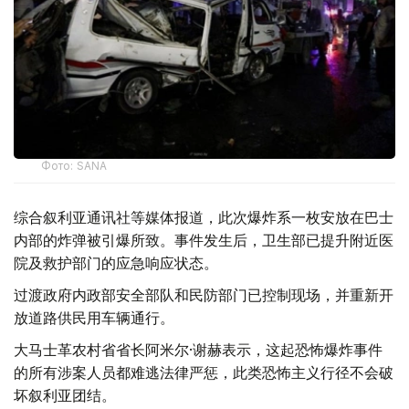
Фото: SANA
综合叙利亚通讯社等媒体报道，此次爆炸系一枚安放在巴士
内部的炸弹被引爆所致。事件发生后，卫生部已提升附近医
院及救护部门的应急响应状态。
过渡政府内政部安全部队和民防部门已控制现场，并重新开
放道路供民用车辆通行。
大马士革农村省省长阿米尔·谢赫表示，这起恐怖爆炸事件
的所有涉案人员都难逃法律严惩，此类恐怖主义行径不会破
坏叙利亚团结。