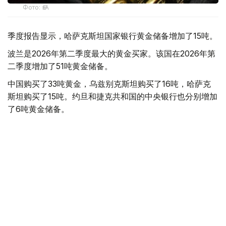
Фото: ӨзА
季度报告显示，哈萨克斯坦国家银行黄金储备增加了15吨。
波兰是2026年第二季度最大的黄金买家。该国在2026年第
二季度增加了51吨黄金储备。
中国购买了33吨黄金，乌兹别克斯坦购买了16吨，哈萨克
斯坦购买了15吨。约旦和捷克共和国的中央银行也分别增加
了6吨黄金储备。
全球各国央行在第二季度共购买了约289吨黄金，比2025年
同期增长了62%。去年同期，黄金购买量约为178吨。
世界黄金协会称，黄金需求的增长受到地缘政治不确定性、
本季度贵金属价格下跌，以及各国寻求国际储备多元化等因
素的影响。
根据该协会进行的一项调查，89%的央行行长预计未来一
年全球黄金储备量将会增加。45%的受访者表示，他们的
国家计划增加黄金储备。