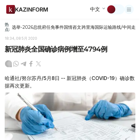
中文
KAZINFORM
热
选举-2026
总统府
任免
事件
国情咨文
跨里海国际运输路线/中间走
点:
18:34, 08 5月 2020
新冠肺炎全国确诊病例增至4794例
哈通社/努尔苏丹/5月8日 -- 新冠肺炎（COVID-19）确诊数
据再次更新。