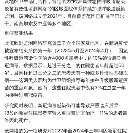
及地区卫生部门合作，通过名为“欧洲重症急性呼吸道感染
疫苗有效性监测网络”的区域医院体系持续加强呼吸道感染
监测。该网络成立于2021年，目前覆盖范围已扩展至巴尔
干、南高加索及中亚等多个地区。
重症监测结果
此项欧洲监测网络研究覆盖了六个国家及地区。在新冠疫情
被宣布结束后的第一年（2023年5月至2024年4月），因急
性呼吸道感染住院的近4000名患者中，约10%确诊感染新
冠病毒。数据显示，超过三分之二的住院患者年龄超过60
岁，且同样超过三分之二的患者患有一种或多种慢性基础疾
病——这两类人群均为世卫组织推荐每年接种升级版新冠疫
苗的重点对象。然而，这些住院患者中仅有3%在过去一年
内接种过新冠疫苗。
研究同时表明，新冠病毒感染仍可能导致严重临床后果：
13%的新冠住院患者需转入重症监护室治疗，11%的患者最
终因此死亡。
该网络的另一项研究对2022年至2024年三年间因新冠住院