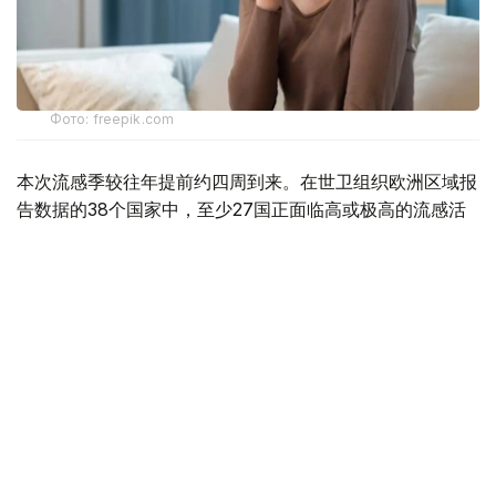
Фото: freepik.com
本次流感季较往年提前约四周到来。在世卫组织欧洲区域报
告数据的38个国家中，至少27国正面临高或极高的流感活
跃水平。
在爱尔兰、吉尔吉斯斯坦、黑山、塞尔维亚、斯洛文尼亚及
英国六国，接受流感样症状检测的患者中超过半数确诊感染
流感病毒。
世卫组织欧洲区域主任克鲁格指出，新型流感毒株——
AH3N2亚型流感病毒——正成为当前感染的主要致病原，
虽然尚无证据显示其致病严重程度有所增加。这一季节性流
感新变种已占欧洲区域确诊病例的90%，表明流感病毒的
微小基因变异就足以对卫生系统构成巨大压力，原因在于人