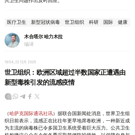
共卫生问题作出及时回应。
医疗卫生
新型冠状病毒
世卫组织
科研
国际
健康
木合塔尔 哈力木拉
编译
19:54, 22 12月 2025
世卫组织：欧洲区域超过半数国家正遭遇由
新型毒株引发的流感疫情
（
哈萨克国际通讯社讯
）据联合国新闻处消息，世界卫生组
织日前表示，流感正在比往年更早地席卷欧洲，一种新近成
为主流的病毒株已令多国卫生系统受着巨大压力。公共卫生