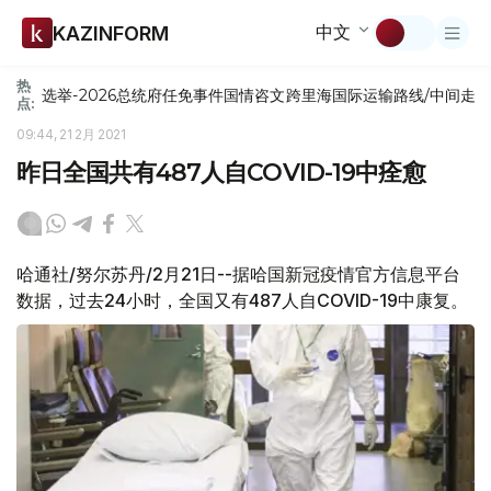
中文
KAZINFORM
热
选举-2026
总统府
任免
事件
国情咨文
跨里海国际运输路线/中间走
点:
09:44, 21 2月 2021
昨日全国共有487人自COVID-19中痊愈
哈通社/努尔苏丹/2月21日--据哈国新冠疫情官方信息平台
数据，过去24小时，全国又有487人自COVID-19中康复。