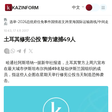
中文
KAZINFORM
热
选举-2026
总统府
任免
事件
国情咨文
跨里海国际运输路线/中间走
点:
10:43, 17 4月 2017
土耳其修宪公投 警方逮捕49人
哈通社阿斯塔纳--据新华社报道，土耳其警方上周六宣布
在最大城市伊斯坦布尔拘捕49名疑似伊斯兰国组织的成
员，指这些人企图在星期天举行修宪公投当天制造恐怖袭
击。