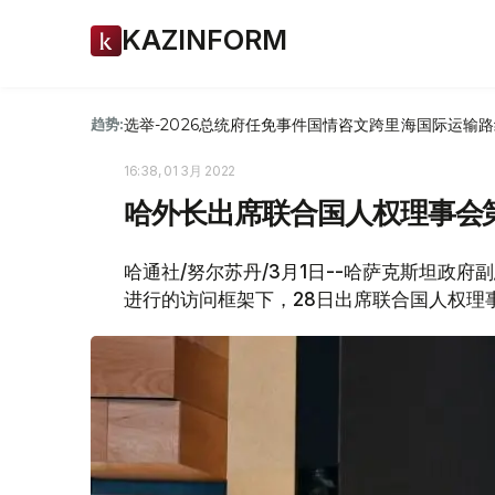
KAZINFORM
选举-2026
总统府
任免
事件
国情咨文
跨里海国际运输路
趋势:
16:38, 01 3月 2022
哈外长出席联合国人权理事会
哈通社/努尔苏丹/3月1日--哈萨克斯坦政
进行的访问框架下，28日出席联合国人权理