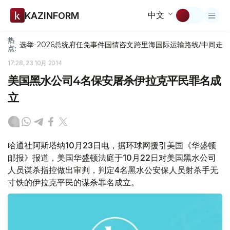
中文
KAZINFORM
热
选举-2026
总统府
任免
事件
国情咨文
跨里海国际运输路线/中间走
点:
17:28, 23 10月 2014
美国黑水公司4名保安屠杀伊拉克平民罪名成
立
哈通社阿斯塔纳10月23日电，据环球网援引美国《华盛顿
邮报》报道，美国华盛顿法庭于10月22日对美国黑水公司
人员谋杀指控做出审判，判定4名黑水公安保人员射杀手无
寸铁的伊拉克平民的谋杀罪名成立。