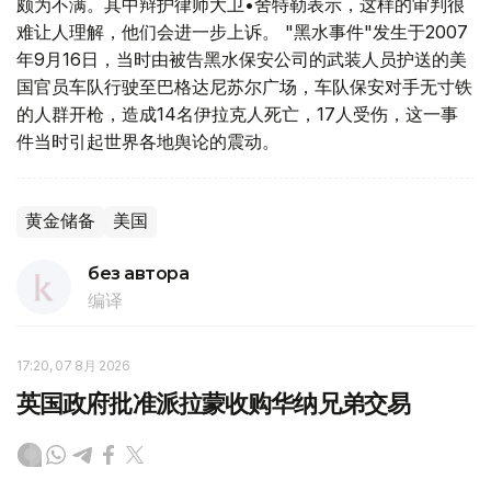
颇为不满。其中辩护律师大卫•舍特勒表示，这样的审判很
难让人理解，他们会进一步上诉。 "黑水事件"发生于2007
年9月16日，当时由被告黑水保安公司的武装人员护送的美
国官员车队行驶至巴格达尼苏尔广场，车队保安对手无寸铁
的人群开枪，造成14名伊拉克人死亡，17人受伤，这一事
件当时引起世界各地舆论的震动。
黄金储备
美国
без автора
编译
17:20, 07 8月 2026
英国政府批准派拉蒙收购华纳兄弟交易