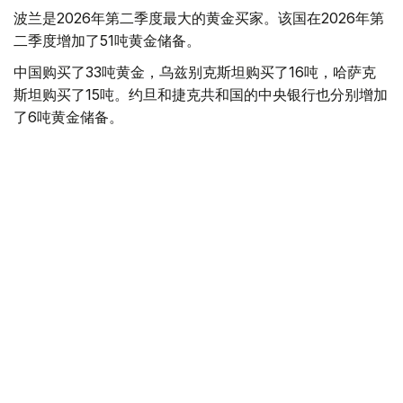
波兰是2026年第二季度最大的黄金买家。该国在2026年第
二季度增加了51吨黄金储备。
中国购买了33吨黄金，乌兹别克斯坦购买了16吨，哈萨克
斯坦购买了15吨。约旦和捷克共和国的中央银行也分别增加
了6吨黄金储备。
全球各国央行在第二季度共购买了约289吨黄金，比2025年
同期增长了62%。去年同期，黄金购买量约为178吨。
世界黄金协会称，黄金需求的增长受到地缘政治不确定性、
本季度贵金属价格下跌，以及各国寻求国际储备多元化等因
素的影响。
根据该协会进行的一项调查，89%的央行行长预计未来一
年全球黄金储备量将会增加。45%的受访者表示，他们的
国家计划增加黄金储备。
黄金储备
哈萨克斯坦
经济
央行
金融